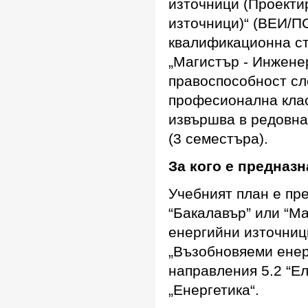
източници (Проекти
източници)“ (ВЕИ/П
квалификационна ст
„Магистър - Инжене
правоспособност сл
професионална клас
извършва в редовна
(3 семестъра).
За кого е предназ
Учебният план е пр
“Бакалавър” или “М
енергийни източниц
„Възобновяеми енер
направления 5.2 “Ел
„Енергетика“.