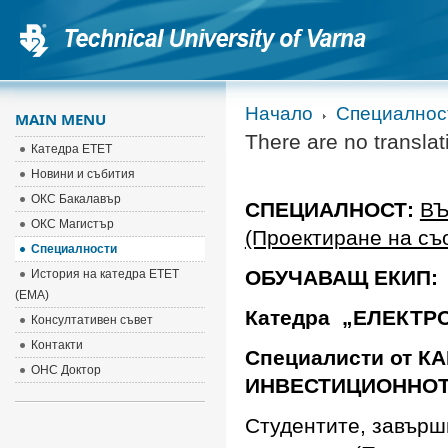
Начало
Специалнос
MAIN MENU
There are no translat
Катедра ЕТЕТ
Новини и събития
ОКС Бакалавър
СПЕЦИАЛНОСТ:
ВЪ
ОКС Магистър
(Проектиране на съ
Специалности
ОБУЧАВАЩ ЕКИП:
История на катедра ЕТЕТ
(EMA)
Катедра „ЕЛЕКТР
Консултативен съвет
Контакти
Специалисти от 
ОНС Доктор
ИНВЕСТИЦИОННОТ
Студентите, завърш