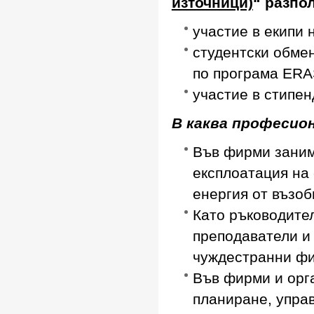
източници)
“ разпо
участие в екипи 
студентски обме
по програма ER
участие в стипен
В каква професион
Във фирми заним
експлоатация на
енергия от възо
Като ръководител
преподаватели и 
чуждестранни ф
Във фирми и орг
планиране, упра